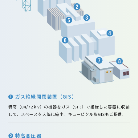
❶ ガス絶縁開閉装置（GIS）
特高（84/72ｋV）の機器をガス（SF
）で絶縁した容器に収納
6
して、スペースを大幅に縮小。キュービクル形GISもご提供。
❷ 特高変圧器