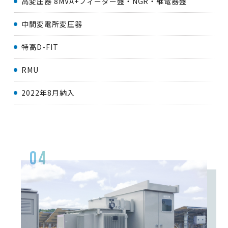
高変圧器 8MVA+フィーダー盤・NGR・継電器盤
中間変電所変圧器
特高D-FIT
RMU
2022年8月納入
04