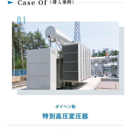
Case Of
（導入事例）
01
ダイヘン製
特別高圧変圧器