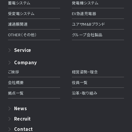
蓄電システム
発電機システム
受変電システム
EV急速充電器
濾過膜関連
ユアサM&Bブランド
OTHER（その他）
グループ会社製品
Service
Company
ご挨拶
経営姿勢・理念
会社概要
役員一覧
拠点一覧
沿革・取り組み
News
Recruit
Contact