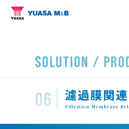
SOLUTION / PRO
濾過膜関連
Filtration Membrane Rel