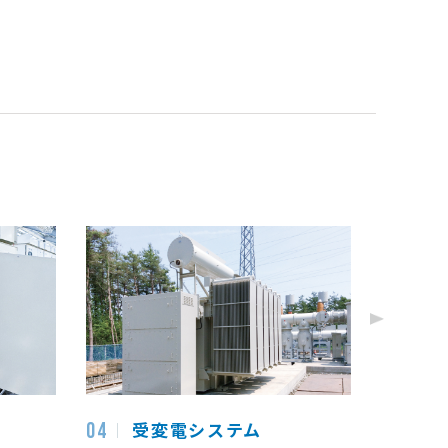
Next
受変電システム
E
04
05