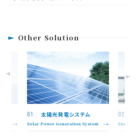
Other Solution
Previous
Next
01
02
太陽光発電システム
Solar Power Generation System
Energy 